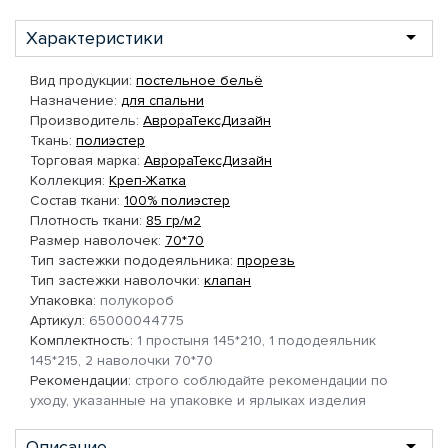
Характеристики
Вид продукции:
постельное бельё
Назначение:
для спальни
Производитель:
АврораТексДизайн
Ткань:
полиэстер
Торговая марка:
АврораТексДизайн
Коллекция:
Креп-Жатка
Состав ткани:
100% полиэстер
Плотность ткани:
85 гр/м2
Размер наволочек:
70*70
Тип застежки пододеяльника:
прорезь
Тип застежки наволочки:
клапан
Упаковка:
полукороб
Артикул:
65000044775
Комплектность:
1 простыня 145*210, 1 пододеяльник
145*215, 2 наволочки 70*70
Рекомендации:
строго соблюдайте рекомендации по
уходу, указанные на упаковке и ярлыках изделия
Описание