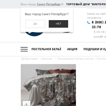
Ваш город:
Санкт-Петербург
ТОРГОВЫЙ ДОМ "ВИКТОРИ
Ваш город Санкт-Петербург?
Заказ на сайт
телефону
8 (800) 
ДА
НЕТ
33-78
9:00-18
sale@t-d
ПОСТЕЛЬНОЕ БЕЛЬЁ
АКЦИЯ
ПОДУШКИ И О
ТД Виктория.
>
Каталог.
>
Постельное бельё оптом
>
Постел