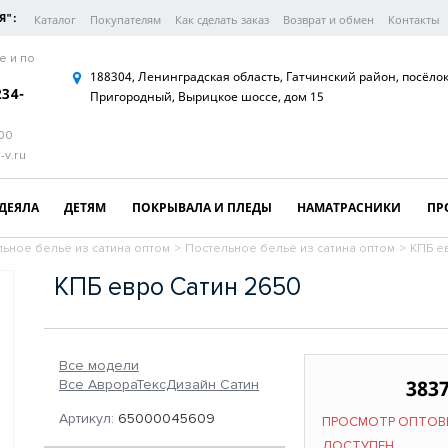
Я":
Каталог
Покупателям
Как сделать заказ
Возврат и обмен
Контакты
е и по
188304, Ленинградская область, Гатчинский район, посёло
234-
Пригородный, Вырицкое шоссе, дом 15
:00
-v.ru
ДЕЯЛА
ДЕТЯМ
ПОКРЫВАЛА И ПЛЕДЫ
НАМАТРАСНИКИ
ПР
ьное бельё из сатина оптом
>
Постельное бельё из сатина оптом
>
КПБ е
КПБ евро Сатин 2650
Все модели
3837
Все АврораТексДизайн Сатин
Артикул:
65000045609
ПРОСМОТР ОПТОВ
ДОСТУПЕН