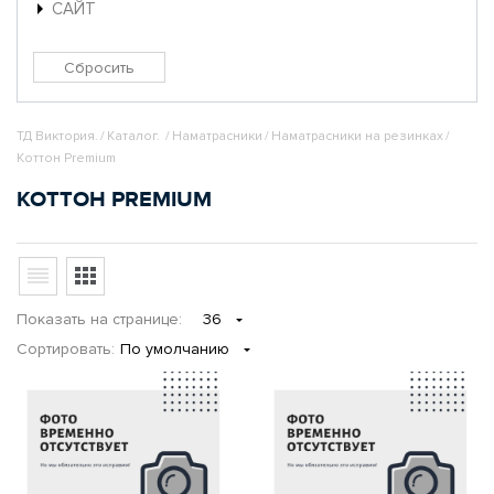
САЙТ
ТД Виктория.
/
Каталог.
/
Наматрасники
/
Наматрасники на резинках
/
Коттон Premium
КОТТОН PREMIUM
Показать
на странице
:
36
Сортировать:
По умолчанию