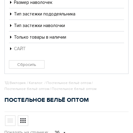
Размер наволочек
Тип застежки пододеяльника
Тип застежки наволочки
Только товары в наличии
САЙТ
ТД Виктория.
/
Каталог.
/
Постельное бельё оптом
/
Постельное бельё оптом
/
Постельное бельё оптом
ПОСТЕЛЬНОЕ БЕЛЬЁ ОПТОМ
Показать
на странице
:
36