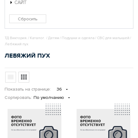
САЙТ
ТД Виктория.
/
Каталог.
/
Детям
/
Подушки и одеяла
/
СВС для малышей
/
Лебяжий пух
ЛЕБЯЖИЙ ПУХ
Показать
на странице
:
36
Сортировать:
По умолчанию