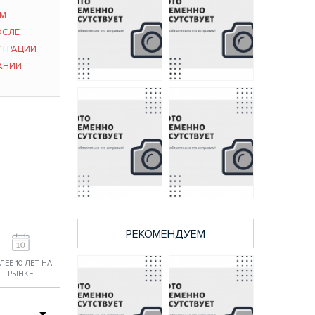
ЫМ
ОСЛЕ
СТРАЦИИ
АНИИ
538 XRZ A/B
22052024 A/B (K)
постельное белье
постельное белье
из сатина DE LUXE
из сатина Бояртекс
Бояртекс 1,5
2 спальное с
спальное
европростынёй
2634 руб.
3240 руб.
РЕКОМЕНДУЕМ
091 BH h A/B (N)
2104010 A/B (K)
постельное белье
постельное белье
ЛЕЕ 10 ЛЕТ НА
из сатина Бояртекс
из сатина Бояртекс
РЫНКЕ
евро
1,5 спальное
3436 руб.
2634 руб.