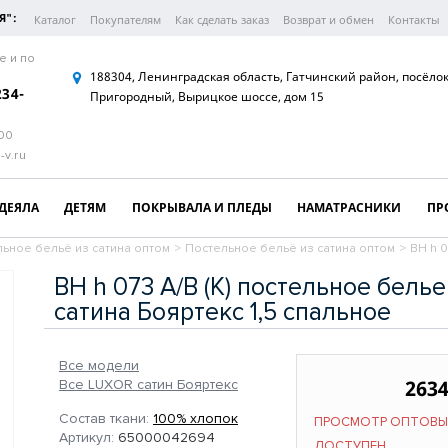
Я":
Каталог
Покупателям
Как сделать заказ
Возврат и обмен
Контакты
е и по
188304, Ленинградская область, Гатчинский район, посёло
234-
Пригородный, Вырицкое шоссе, дом 15
:00
-v.ru
ДЕЯЛА
ДЕТЯМ
ПОКРЫВАЛА И ПЛЕДЫ
НАМАТРАСНИКИ
ПР
ьное бельё из сатина оптом
>
Постельное бельё из сатина оптом
>
BH h 0
BH h 073 A/B (K) постельное белье
сатина Бояртекс 1,5 спальное
Все модели
2634
Все LUXOR сатин Бояртекс
Состав ткани:
100% хлопок
ПРОСМОТР ОПТОВЫ
Артикул:
65000042694
ДОСТУПЕН