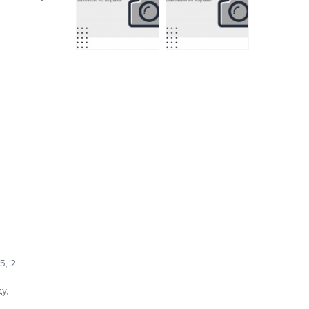
88951 A/B (N)
постельное белье
из сатина Бояртекс
КПБ 1,5 сп. Сатин
2 спальное с
5704-4 A/B (N)
европростынёй
2634 руб.
3240 руб.
5, 2
у,