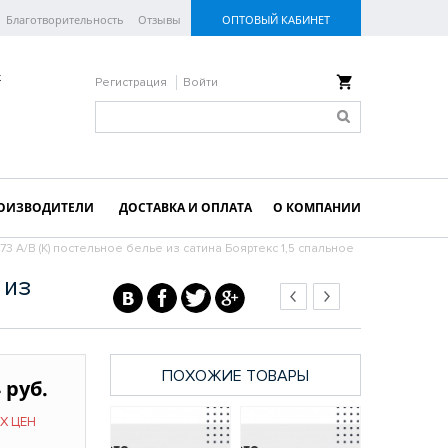
Благотворительность
Отзывы
ОПТОВЫЙ КАБИНЕТ
к
Регистрация
Войти
ОИЗВОДИТЕЛИ
ДОСТАВКА И ОПЛАТА
О КОМПАНИИ
73 A/B (K) постельное белье из сатина Бояртекс 1,5 спальное
 из
ПОХОЖИЕ ТОВАРЫ
 руб.
Х ЦЕН