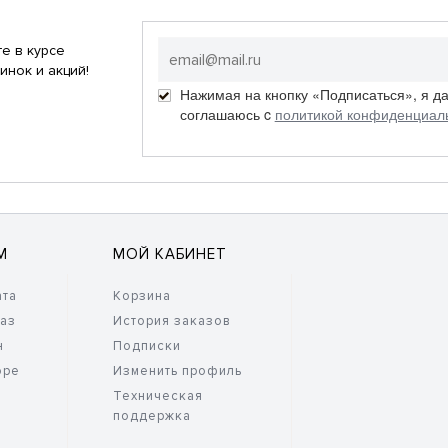
е в курсе
инок и акций!
Нажимая на кнопку «Подписаться», я д
соглашаюсь c
политикой конфиденциал
М
МОЙ КАБИНЕТ
ата
Корзина
каз
История заказов
н
Подписки
оре
Изменить профиль
Техническая
поддержка