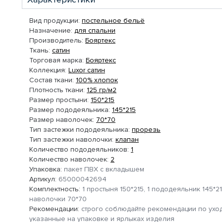
Вид продукции:
постельное бельё
Назначение:
для спальни
Производитель:
Бояртекс
Ткань:
сатин
Торговая марка:
Бояртекс
Коллекция:
Luxor сатин
Состав ткани:
100% хлопок
Плотность ткани:
125 гр/м2
Размер простыни:
150*215
Размер пододеяльника:
145*215
Размер наволочек:
70*70
Тип застежки пододеяльника:
прорезь
Тип застежки наволочки:
клапан
Количество пододеяльников:
1
Количество наволочек:
2
Упаковка:
пакет ПВХ с вкладышем
Артикул:
65000042694
Комплектность:
1 простыня 150*215, 1 пододеяльник 145*21
наволочки 70*70
Рекомендации:
строго соблюдайте рекомендации по уход
указанные на упаковке и ярлыках изделия