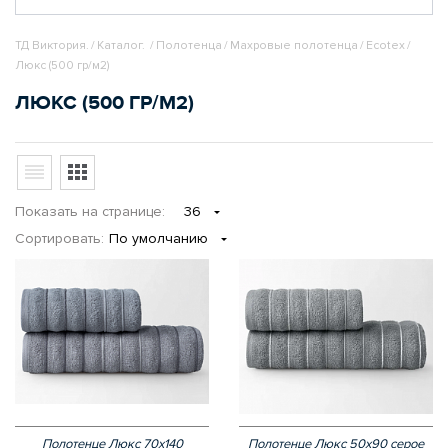
ТД Виктория.
/
Каталог.
/
Полотенца
/
Махровые полотенца
/
Ecotex
/
Люкс (500 гр/м2)
ЛЮКС (500 ГР/М2)
Показать
на странице
:
36
Сортировать:
По умолчанию
Полотенце Люкс 70х140
Полотенце Люкс 50х90 серое