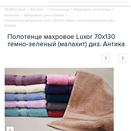
ТД Виктория.
>
Каталог.
>
Полотенца
>
Махровые полотенца
>
Бояртекс
>
Махровое Luxor Антика
>
Полотенце махровое Luxor 70х130 темно-зеленый (малахит) диз.
Антика
Полотенце махровое Luxor 70х130
темно-зеленый (малахит) диз. Антика