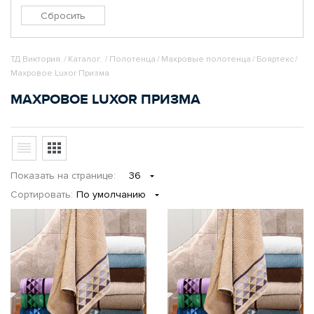
ТД Виктория.
/
Каталог.
/
Полотенца
/
Махровые полотенца
/
Бояртекс
/
Махровое Luxor Призма
МАХРОВОЕ LUXOR ПРИЗМА
Показать
на странице
:
36
Сортировать:
По умолчанию