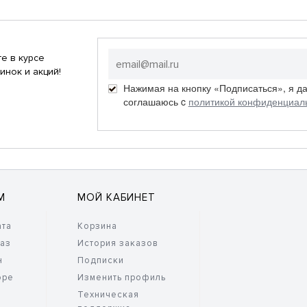
е в курсе
инок и акций!
Нажимая на кнопку «Подписаться», я д
соглашаюсь c
политикой конфиденциал
М
МОЙ КАБИНЕТ
ата
Корзина
каз
История заказов
н
Подписки
оре
Изменить профиль
Техническая