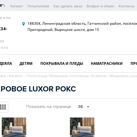
Я":
Каталог
Покупателям
Как сделать заказ
Возврат и обмен
Контакты
е и по
188304, Ленинградская область, Гатчинский район, посёло
234-
Пригородный, Вырицкое шоссе, дом 15
:00
-v.ru
ДЕЯЛА
ДЕТЯМ
ПОКРЫВАЛА И ПЛЕДЫ
НАМАТРАСНИКИ
ПР
рия.
/
Каталог.
/
Полотенца
/
Махровые полотенца
/
Бояртекс
/
Махровое Luxo
РОВОЕ LUXOR РОКС
Показать
на странице
:
36