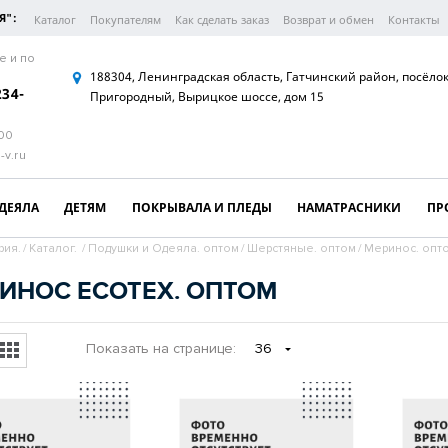
Я":
Каталог
Покупателям
Как сделать заказ
Возврат и обмен
Контакты
е и по
188304, Ленинградская область, Гатчинский район, посёло
234-
Пригородный, Вырицкое шоссе, дом 15
:00
-v.ru
ДЕЯЛА
ДЕТЯМ
ПОКРЫВАЛА И ПЛЕДЫ
НАМАТРАСНИКИ
ПР
рия.
/
Каталог.
/
Подушки и Одеяла. оптом
/
Шерстяные. оптом
/
Меринос. опт
ИНОС ECOTEX. ОПТОМ
Показать
на странице
:
36