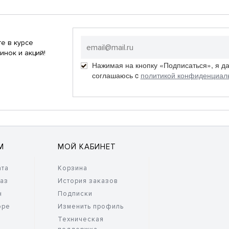
е в курсе
инок и акций!
Нажимая на кнопку «Подписаться», я д
соглашаюсь c
политикой конфиденциал
М
МОЙ КАБИНЕТ
ата
Корзина
каз
История заказов
н
Подписки
оре
Изменить профиль
Техническая