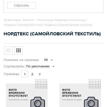
ТД Виктория.
/
Каталог.
/
Полотенца
/
Махровые полотенца
/
Нордтекс Палитра (300 г/м2)
/
Нордтекс (Самойловский текстиль)
НОРДТЕКС (САМОЙЛОВСКИЙ ТЕКСТИЛЬ)
Показать
на странице
:
36
Сортировать:
По умолчанию
Страницы:
1
2