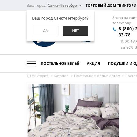
Ваш город:
Санкт-Петербург
ТОРГОВЫЙ ДОМ "ВИКТОРИ
Ваш город Санкт-Петербург?
Заказ на сайт
телефону
8 (800) 
ДА
НЕТ
33-78
9:00-18
sale@t-d
ПОСТЕЛЬНОЕ БЕЛЬЁ
АКЦИЯ
ПОДУШКИ И О
ТД Виктория.
>
Каталог.
>
Постельное бельё оптом
>
Посте