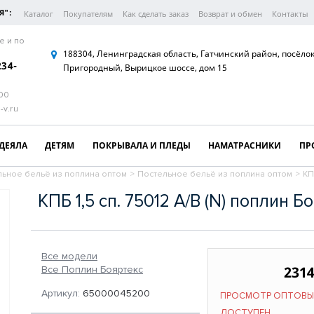
Я":
Каталог
Покупателям
Как сделать заказ
Возврат и обмен
Контакты
е и по
188304, Ленинградская область, Гатчинский район, посёло
234-
Пригородный, Вырицкое шоссе, дом 15
:00
-v.ru
ДЕЯЛА
ДЕТЯМ
ПОКРЫВАЛА И ПЛЕДЫ
НАМАТРАСНИКИ
ПР
льное бельё из поплина оптом
>
Постельное бельё из поплина оптом
>
КП
КПБ 1,5 сп. 75012 A/B (N) поплин Б
Все модели
2314
Все Поплин Бояртекс
Артикул:
65000045200
ПРОСМОТР ОПТОВЫ
ДОСТУПЕН