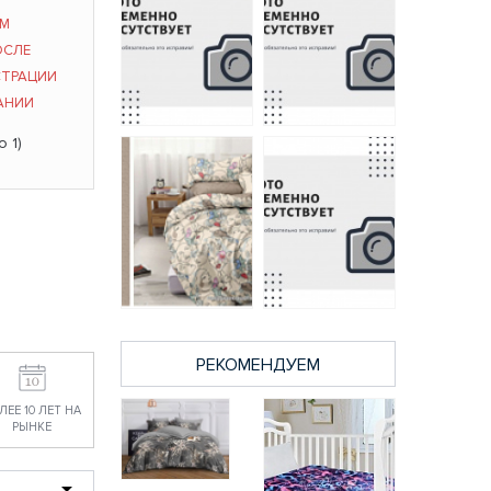
ЫМ
ОСЛЕ
СТРАЦИИ
АНИИ
 1)
3283 A/B
70010 А/В
постельное белье
постельное бельё
из поплина Luxor
из поплина Luxor
Бояртекс 1,5
Бояртекс
спальное
семейное
2314 руб.
3738 руб.
РЕКОМЕНДУЕМ
10719-9 А/В
264987 A/B
постельное бельё
постельное бельё
из поплина Luxor
из поплина Luxor
ЛЕЕ 10 ЛЕТ НА
Бояртекс
Бояртекс 1,5
РЫНКЕ
семейное
спальное
3738 руб.
2314 руб.