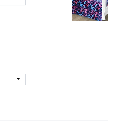
КПБ 1,5 сп. Поплин
Премиум 6855
2359 руб.
Восторг плед
детский велсофт
Аделис 100х140
391 руб.