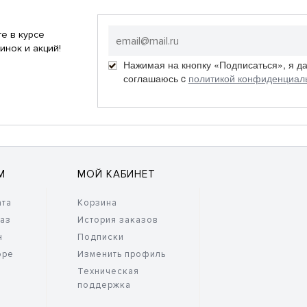
е в курсе
инок и акций!
Нажимая на кнопку «Подписаться», я д
соглашаюсь c
политикой конфиденциал
М
МОЙ КАБИНЕТ
ата
Корзина
каз
История заказов
н
Подписки
оре
Изменить профиль
Техническая
поддержка