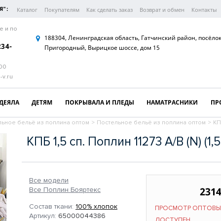
Я":
Каталог
Покупателям
Как сделать заказ
Возврат и обмен
Контакты
е и по
188304, Ленинградская область, Гатчинский район, посёло
234-
Пригородный, Вырицкое шоссе, дом 15
:00
-v.ru
ДЕЯЛА
ДЕТЯМ
ПОКРЫВАЛА И ПЛЕДЫ
НАМАТРАСНИКИ
ПР
льное бельё из поплина оптом
>
Постельное бельё из поплина оптом
>
КПБ
КПБ 1,5 сп. Поплин 11273 А/В (N) (1,5
Все модели
2314
Все Поплин Бояртекс
Состав ткани:
100% хлопок
ПРОСМОТР ОПТОВЫ
Артикул:
65000044386
ДОСТУПЕН