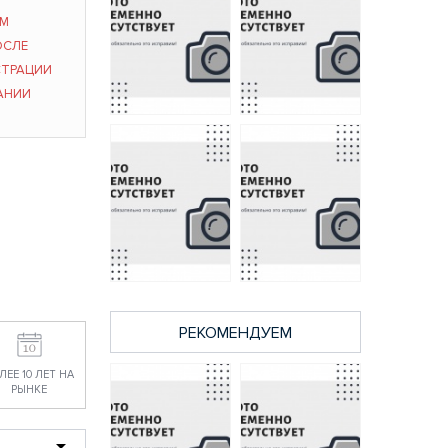
ЫМ
ОСЛЕ
СТРАЦИИ
АНИИ
056 A/B
2009045-7 A/B
постельное бельё
постельное бельё
из поплина Luxor
из поплина Luxor
Бояртекс евро
Бояртекс евро
2989 руб.
2989 руб.
РЕКОМЕНДУЕМ
68010 A/B
2010011-10 A/B
постельное белье
постельное белье
из поплина Luxor
из поплина Luxor
ЛЕЕ 10 ЛЕТ НА
Бояртекс 1,5
Бояртекс 1,5
РЫНКЕ
спальное
спальное
2314 руб.
2314 руб.