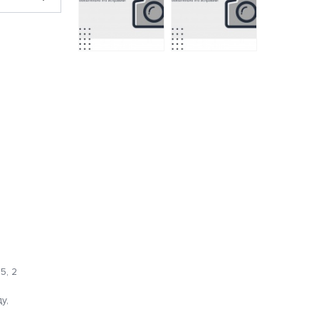
N-4 постельное
Полотенце Ницца
белье из сатина
70х140 светло-
Organic СайлиД 2
серое
спальное с
1000 руб.
европростынёй
5, 2
у,