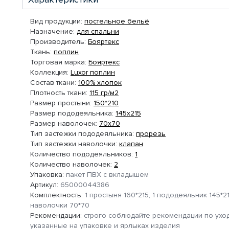
Вид продукции:
постельное бельё
Назначение:
для спальни
Производитель:
Бояртекс
Ткань:
поплин
Торговая марка:
Бояртекс
Коллекция:
Luxor поплин
Состав ткани:
100% хлопок
Плотность ткани:
115 гр/м2
Размер простыни:
150*210
Размер пододеяльника:
145х215
Размер наволочек:
70х70
Тип застежки пододеяльника:
прорезь
Тип застежки наволочки:
клапан
Количество пододеяльников:
1
Количество наволочек:
2
Упаковка:
пакет ПВХ с вкладышем
Артикул:
65000044386
Комплектность:
1 простыня 160*215, 1 пододеяльник 145*21
наволочки 70*70
Рекомендации:
строго соблюдайте рекомендации по уход
указанные на упаковке и ярлыках изделия