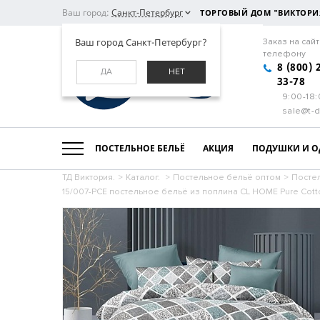
Ваш город:
Санкт-Петербург
ТОРГОВЫЙ ДОМ "ВИКТОРИ
Ваш город Санкт-Петербург?
Заказ на сайт
телефону
8 (800) 
ДА
НЕТ
33-78
9:00-18
sale@t-d
ПОСТЕЛЬНОЕ БЕЛЬЁ
АКЦИЯ
ПОДУШКИ И О
ТД Виктория.
>
Каталог.
>
Постельное бельё оптом
>
Посте
15/007-PCE постельное бельё из поплина CL HOME Pure Cotto