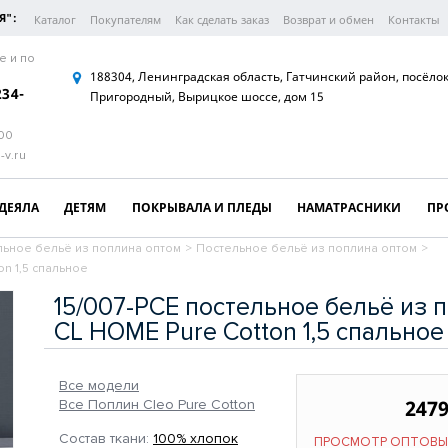
Я":
Каталог
Покупателям
Как сделать заказ
Возврат и обмен
Контакты
е и по
188304, Ленинградская область, Гатчинский район, посёло
234-
Пригородный, Вырицкое шоссе, дом 15
:00
-v.ru
ДЕЯЛА
ДЕТЯМ
ПОКРЫВАЛА И ПЛЕДЫ
НАМАТРАСНИКИ
ПР
льное бельё из поплина оптом
>
Постельное бельё из поплина оптом
>
n 1,5 спальное
15/007-PCE постельное бельё из 
CL HOME Pure Cotton 1,5 спальное
Все модели
2479
Все Поплин Cleo Pure Cotton
Состав ткани:
100% хлопок
ПРОСМОТР ОПТОВЫ