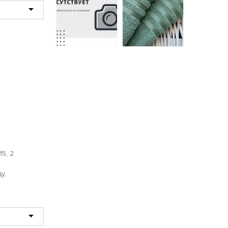
03 (199) A/B (K)
Полотенце
постельное белье
махровое
из сатина Бояртекс
Гармония Он и Она
2 спальное с
40*65 зеленый-
европростынёй
чай
3240 руб.
216 руб.
5, 2
у,