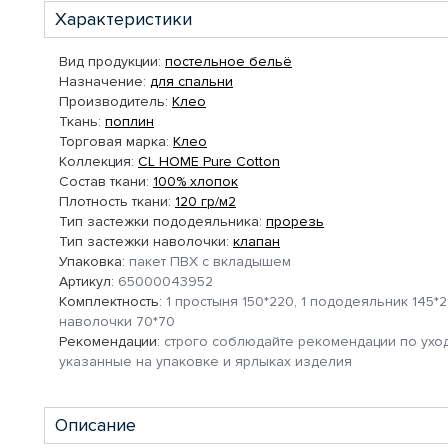
Характеристики
Вид продукции:
постельное бельё
Назначение:
для спальни
Производитель:
Клео
Ткань:
поплин
Торговая марка:
Клео
Коллекция:
CL HOME Pure Cotton
Состав ткани:
100% хлопок
Плотность ткани:
120 гр/м2
Тип застежки пододеяльника:
прорезь
Тип застежки наволочки:
клапан
Упаковка:
пакет ПВХ с вкладышем
Артикул:
65000043952
Комплектность:
1 простыня 150*220, 1 пододеяльник 145*21
наволочки 70*70
Рекомендации:
строго соблюдайте рекомендации по уход
указанные на упаковке и ярлыках изделия
Описание