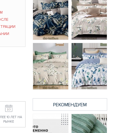
ЫМ
ОСЛЕ
СТРАЦИИ
АНИИ
15/013-PCE
41/008-PCE
постельное бельё
постельное бельё
из поплина CL
из поплина CL
HOME Pure Cotton
HOME Pure Cotton
1,5 спальное
семейное
2479 руб.
4284 руб.
РЕКОМЕНДУЕМ
15/009-PCE
15/303-PCE
постельное бельё
постельное бельё
из поплина CL
из поплина CL
ЛЕЕ 10 ЛЕТ НА
HOME Pure Cotton
HOME Pure Cotton
РЫНКЕ
1,5 спальное
1,5 спальное
2479 руб.
2479 руб.