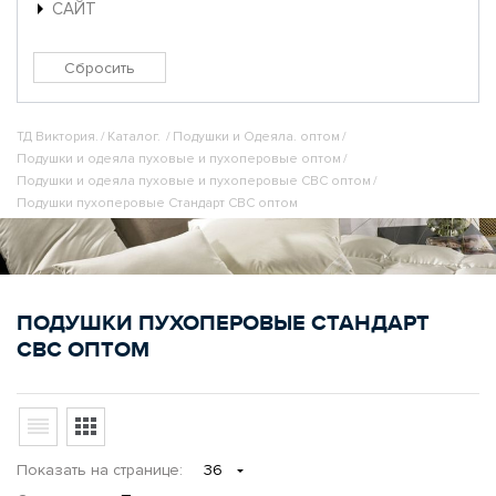
САЙТ
ТД Виктория.
/
Каталог.
/
Подушки и Одеяла. оптом
/
Подушки и одеяла пуховые и пухоперовые оптом
/
Подушки и одеяла пуховые и пухоперовые СВС оптом
/
Подушки пухоперовые Стандарт СВС оптом
ПОДУШКИ ПУХОПЕРОВЫЕ СТАНДАРТ
СВС ОПТОМ
Показать
на странице
:
36