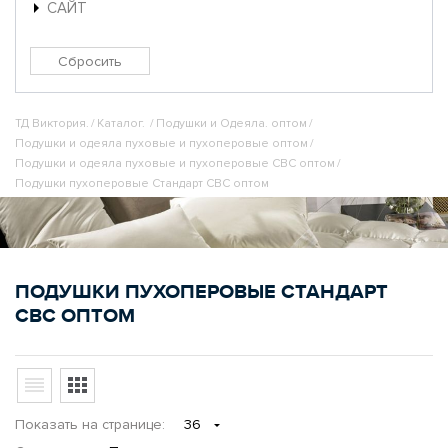
САЙТ
ТД Виктория.
/
Каталог.
/
Подушки и Одеяла. оптом
/
Подушки и одеяла пуховые и пухоперовые оптом
/
Подушки и одеяла пуховые и пухоперовые СВС оптом
/
Подушки пухоперовые Стандарт СВС оптом
ПОДУШКИ ПУХОПЕРОВЫЕ СТАНДАРТ
СВС ОПТОМ
Показать
на странице
:
36