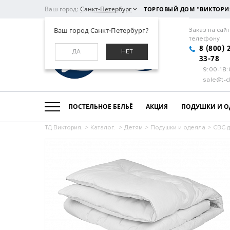
Ваш город:
Санкт-Петербург
ТОРГОВЫЙ ДОМ "ВИКТОРИ
Ваш город Санкт-Петербург?
Заказ на сайт
телефону
8 (800) 
ДА
НЕТ
33-78
9:00-18
sale@t-d
ПОСТЕЛЬНОЕ БЕЛЬЁ
АКЦИЯ
ПОДУШКИ И О
ТД Виктория.
>
Каталог.
>
Детям
>
Подушки и одеяла
>
СВС 