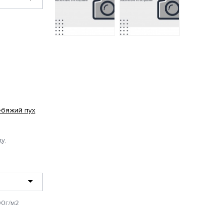
6055-3
постельное белье
из полисатина
013PN плед Pinoli
Бояртекс евро
Cleo 200*220
1272 руб.
1728 руб.
ебяжий пух
у,
0г/м2