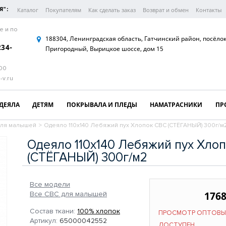
Я":
Каталог
Покупателям
Как сделать заказ
Возврат и обмен
Контакты
е и по
188304, Ленинградская область, Гатчинский район, посёло
234-
Пригородный, Вырицкое шоссе, дом 15
:00
-v.ru
ДЕЯЛА
ДЕТЯМ
ПОКРЫВАЛА И ПЛЕДЫ
НАМАТРАСНИКИ
ПР
для малышей
>
Одеяло 110х140 Лебяжий пух Хлопок СВС (СТЁГАНЫЙ) 300г/м
Одеяло 110х140 Лебяжий пух Хло
(СТЁГАНЫЙ) 300г/м2
Все модели
1768
Все СВС для малышей
Состав ткани:
100% хлопок
ПРОСМОТР ОПТОВЫ
Артикул:
65000042552
ДОСТУПЕН