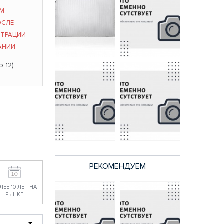
ЫМ
ОСЛЕ
СТРАЦИИ
АНИИ
о 12)
Лебяжий Пух
Одеяло 110х140
Хлопок подушка
Лебяжий пух Креп
СВС 40*60
300г/м2
634 руб.
1012 руб.
РЕКОМЕНДУЕМ
Одеяло 110х140
Лебяжий пух Тик
Лебяжий Пух тик
ЛЕЕ 10 ЛЕТ НА
СВС (СТЁГАНЫЙ)
подушка СВС
РЫНКЕ
300г/м2
40*60
959 руб.
535 руб.