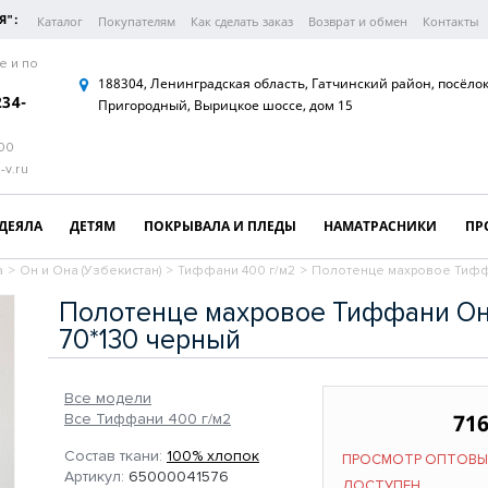
Я":
Каталог
Покупателям
Как сделать заказ
Возврат и обмен
Контакты
е и по
188304, Ленинградская область, Гатчинский район, посёло
234-
Пригородный, Вырицкое шоссе, дом 15
:00
-v.ru
ДЕЯЛА
ДЕТЯМ
ПОКРЫВАЛА И ПЛЕДЫ
НАМАТРАСНИКИ
ПР
а
>
Он и Она (Узбекистан)
>
Тиффани 400 г/м2
>
Полотенце махровое Тифф
Полотенце махровое Тиффани Он
70*130 черный
Все модели
716
Все Тиффани 400 г/м2
Состав ткани:
100% хлопок
ПРОСМОТР ОПТОВЫ
Артикул:
65000041576
ДОСТУПЕН