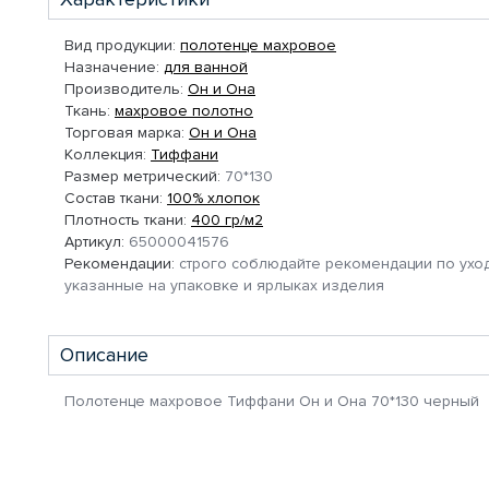
Вид продукции:
полотенце махровое
Назначение:
для ванной
Производитель:
Он и Она
Ткань:
махровое полотно
Торговая марка:
Он и Она
Коллекция:
Тиффани
Размер метрический:
70*130
Состав ткани:
100% хлопок
Плотность ткани:
400 гр/м2
Артикул:
65000041576
Рекомендации:
строго соблюдайте рекомендации по уход
указанные на упаковке и ярлыках изделия
Описание
Полотенце махровое Тиффани Он и Она 70*130 черный