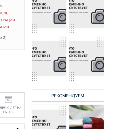
ЫМ
ОСЛЕ
СТРАЦИИ
АНИИ
о 3)
Полотенце
Полотенце
махровое
махровое
Тиффани Он и Она
Тиффани Он и Она
50*80 бордо
40х65 лунный рок
335 руб.
216 руб.
РЕКОМЕНДУЕМ
Полотенце
Полотенце
махровое
махровое
Тиффани Он и Она
Тиффани Он и Она
ЛЕЕ 10 ЛЕТ НА
70*130 спелая
50*80 спелая
РЫНКЕ
черника
черника
716 руб.
335 руб.