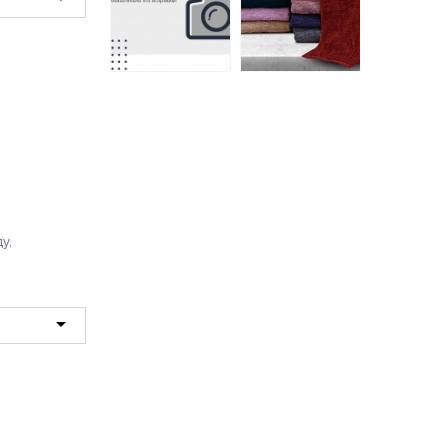
3370 А/В
Полотенце
постельное бельё
махровое Luxor
из поплина Luxor
30х60 светло-
Бояртекс 1,5
зеленый (голубая
спальное
ель) диз. Иллюзия
2314 руб.
122 руб.
у,