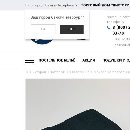
Ваш город:
Санкт-Петербург
ТОРГОВЫЙ ДОМ "ВИКТОРИ
Ваш город Санкт-Петербург?
Заказ на сайт
телефону
8 (800) 
ДА
НЕТ
33-78
9:00-18
sale@t-d
ПОСТЕЛЬНОЕ БЕЛЬЁ
АКЦИЯ
ПОДУШКИ И О
ТД Виктория.
>
Каталог.
>
Полотенца
>
Махровые полотенц