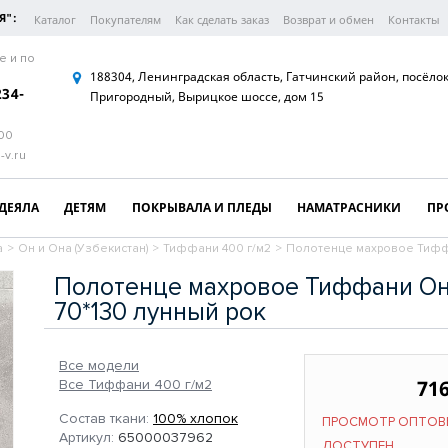
Я":
Каталог
Покупателям
Как сделать заказ
Возврат и обмен
Контакты
е и по
188304, Ленинградская область, Гатчинский район, посёло
234-
Пригородный, Вырицкое шоссе, дом 15
:00
-v.ru
ДЕЯЛА
ДЕТЯМ
ПОКРЫВАЛА И ПЛЕДЫ
НАМАТРАСНИКИ
ПР
а
>
Он и Она (Узбекистан)
>
Тиффани 400 г/м2
>
Полотенце махровое Тиффа
Полотенце махровое Тиффани Он
70*130 лунный рок
Все модели
716
Все Тиффани 400 г/м2
Состав ткани:
100% хлопок
ПРОСМОТР ОПТОВ
Артикул:
65000037962
ДОСТУПЕН