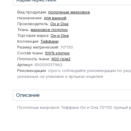
Вид продукции:
полотенце махровое
Назначение:
для ванной
Производитель:
Он и Она
Ткань:
махровое полотно
Торговая марка:
Он и Она
Коллекция:
Тиффани
Размер метрический:
70*130
Состав ткани:
100% хлопок
Плотность ткани:
400 гр/м2
Артикул:
65000037962
Рекомендации:
строго соблюдайте рекомендации по уход
указанные на упаковке и ярлыках изделия
Описание
Полотенце махровое Тиффани Он и Она 70*130 лунный 