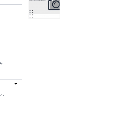
сине-сиреневый (N)
1959 руб.
03 (167) А/В
постельное бельё
из поплина Luxor
Бояртекс 1,5
спальное
2314 руб.
у,
рок