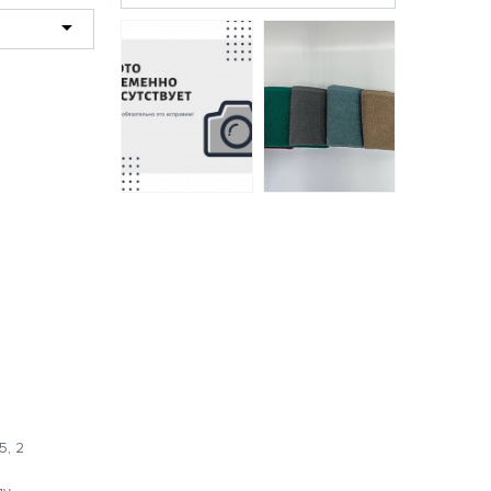
2-007 (N)
постельное белье
из бязи Бояртекс
1,5 спальное
1959 руб.
Простыня на
резинке
Полотенце
трикотажная СВС
махровое
200*200*20
Меркурий Он и Она
темно-бежевый
70*130 песочный
957 руб.
639 руб.
5, 2