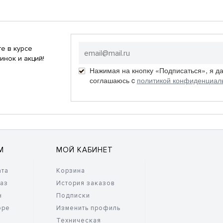
е в курсе
инок и акций!
Нажимая на кнопку «Подписаться», я д
соглашаюсь c
политикой конфиденциал
М
МОЙ КАБИНЕТ
ата
Корзина
каз
История заказов
н
Подписки
оре
Изменить профиль
Техническая