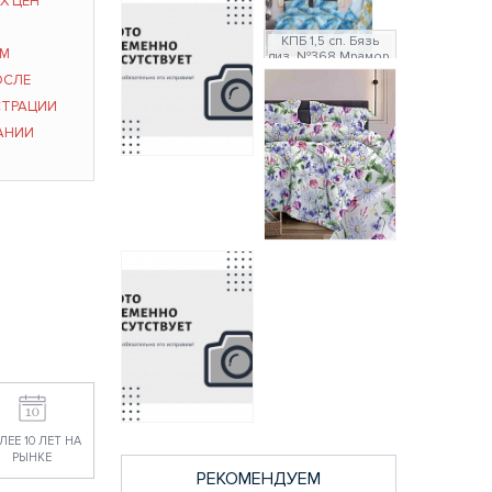
Х ЦЕН
КПБ 1,5 сп. Бязь
ЫМ
диз. №368 Мрамор,
4/1 Вид, бирюзовый
ОСЛЕ
(N)
СТРАЦИИ
1959 руб.
АНИИ
1-001 (N)
постельное белье
из бязи Бояртекс
1,5 спальное
1959 руб.
362 Летний сад, б/
з постельное
белье из бязи
Бояртекс 2
спальное
2484 руб.
ЛЕЕ 10 ЛЕТ НА
РЫНКЕ
РЕКОМЕНДУЕМ