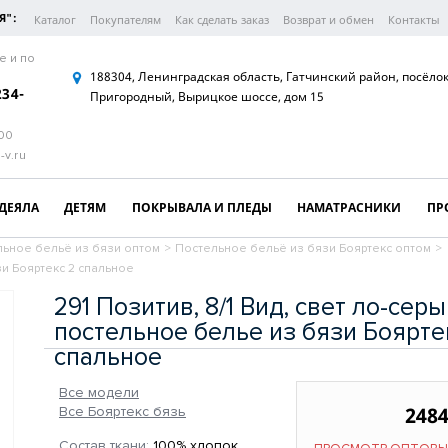
Я":
Каталог
Покупателям
Как сделать заказ
Возврат и обмен
Контакты
е и по
188304, Ленинградская область, Гатчинский район, посёло
234-
Пригородный, Вырицкое шоссе, дом 15
:00
-v.ru
ДЕЯЛА
ДЕТЯМ
ПОКРЫВАЛА И ПЛЕДЫ
НАМАТРАСНИКИ
ПР
ьное бельё из бязи оптом
>
Постельное бельё из бязи Бояртекс оптом
>
зи Бояртекс 2 спальное
291 Позитив, 8/1 Вид, свет ло-сер
постельное белье из бязи Боярте
спальное
Все модели
2484
Все Бояртекс бязь
Состав ткани:
100% хлопок