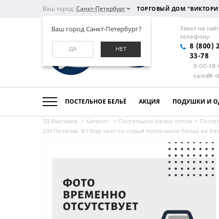
Ваш город:
Санкт-Петербург
ТОРГОВЫЙ ДОМ "ВИКТОРИ
Ваш город Санкт-Петербург?
Заказ на сайт
телефону
8 (800) 
ДА
НЕТ
33-78
9:00-18
sale@t-d
ПОСТЕЛЬНОЕ БЕЛЬЁ
АКЦИЯ
ПОДУШКИ И О
ТД Виктория.
>
Каталог.
>
Постельное бельё оптом
>
Постел
291 Позитив, 8/1 Вид, свет ло-серый постельное белье из бя