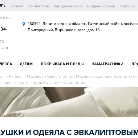
Я":
Каталог
Покупателям
Как сделать заказ
Возврат и обмен
Контакты
е и по
188304, Ленинградская область, Гатчинский район, посёло
234-
Пригородный, Вырицкое шоссе, дом 15
:00
-v.ru
ДЕЯЛА
ДЕТЯМ
ПОКРЫВАЛА И ПЛЕДЫ
НАМАТРАСНИКИ
ПР
рия.
/
Каталог.
/
Подушки и Одеяла. оптом
/
Подушки и одеяла с растительны
и одеяла с эвкалиптовым наполнителем оптом
УШКИ И ОДЕЯЛА С ЭВКАЛИПТОВЫ