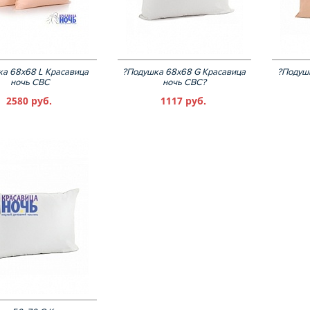
а 68х68 L Красавица
?Подушка 68х68 G Красавица
?Подуш
ночь СВС
ночь СВС?
2580 руб.
1117 руб.