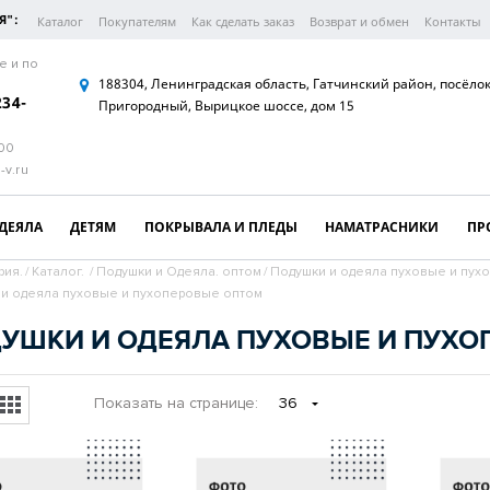
Я":
Каталог
Покупателям
Как сделать заказ
Возврат и обмен
Контакты
е и по
188304, Ленинградская область, Гатчинский район, посёло
234-
Пригородный, Вырицкое шоссе, дом 15
:00
-v.ru
ДЕЯЛА
ДЕТЯМ
ПОКРЫВАЛА И ПЛЕДЫ
НАМАТРАСНИКИ
ПР
рия.
/
Каталог.
/
Подушки и Одеяла. оптом
/
Подушки и одеяла пуховые и пух
и одеяла пуховые и пухоперовые оптом
УШКИ И ОДЕЯЛА ПУХОВЫЕ И ПУХО
Показать
на странице
:
36