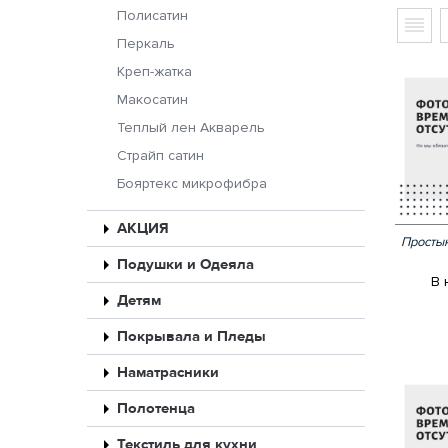
Полисатин
Перкаль
Креп-жатка
Макосатин
Теплый лен Акварель
Страйп сатин
Бояртекс микрофибра
АКЦИЯ
Простын
Подушки и Одеяла
В 
Детям
Покрывала и Пледы
Наматрасники
Полотенца
Текстиль для кухни