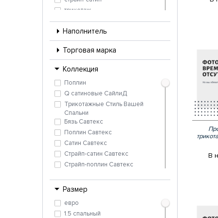
трикотаж
Наполнитель
Торговая марка
Коллекция
Поплин
Q сатиновые СайлиД
Трикотажные Стиль Вашей
Спальни
Бязь Савтекс
Про
Поплин Савтекс
трикот
Сатин Савтекс
Страйп-сатин Савтекс
В 
Страйп-поплин Савтекс
Бязь
страйп-сатин
Размер
Сатин
евро
1.5 спальный