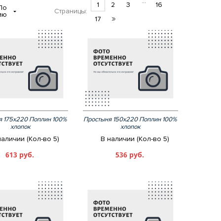
...
1
2
3
16
По
Страницы:
ию
17
я 175х220 Поплин 100%
Простыня 150х220 Поплин 100%
хлопок
хлопок
наличии (Кол-во 5)
В наличии (Кол-во 5)
613 руб.
536 руб.