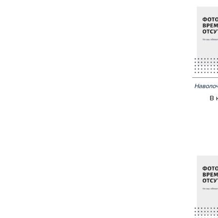
Наволоч
В 