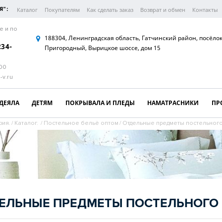
Я":
Каталог
Покупателям
Как сделать заказ
Возврат и обмен
Контакты
е и по
188304, Ленинградская область, Гатчинский район, посёло
234-
Пригородный, Вырицкое шоссе, дом 15
:00
-v.ru
ДЕЯЛА
ДЕТЯМ
ПОКРЫВАЛА И ПЛЕДЫ
НАМАТРАСНИКИ
ПР
рия.
/
Каталог.
/
Постельное бельё оптом
/
Отдельные предметы постельног
ЕЛЬНЫЕ ПРЕДМЕТЫ ПОСТЕЛЬНОГО 