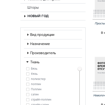
Шторы
НОВЫЙ ГОД
Просты
В 
Вид продукции
Назначение
Производитель
Ткань
Бязь
бязь
полиэстер
поплин
Поплин
сатин
Наволоч
страйп-поплин
В 
страйп-сатин