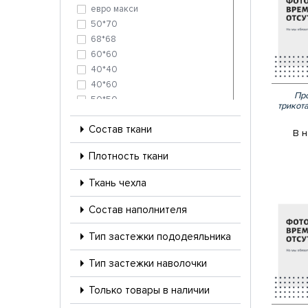
евро макси
50*70
68*68
60*60
40*40
40*60
Про
50*50
трикот
70*70
Состав ткани
140*200*20
В н
160*200*20
Плотность ткани
180*200*20
200*200*20
Ткань чехла
90*200*20
140*200*25
Состав наполнителя
200*200*25
Тип застежки пододеяльника
90*200*25
120*200*20
Тип застежки наволочки
2 спальный
Только товары в наличии