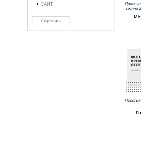
САЙТ
Простыня
сатина 
В н
Простын
В 