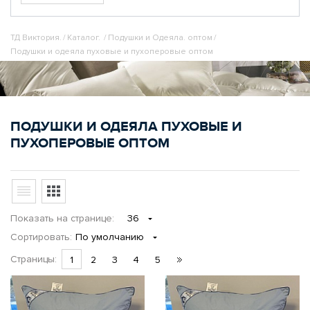
50% гусиное перо,50% гусиный пух
100% гусиный пух
70% гусиного пера,30% гусиного пуха
ТД Виктория.
/
Каталог.
/
Подушки и Одеяла. оптом
/
100% серый гусиный пух
Подушки и одеяла пуховые и пухоперовые оптом
50% гусиного пера,50% гусиного пуха
80% гусиный пух/20% полиэфир
гусиный пух 2 категории
100% гусиный пух категории Экстра
ПОДУШКИ И ОДЕЯЛА ПУХОВЫЕ И
внешняя камера - серый пух, внутренняя камера -
полупух
ПУХОПЕРОВЫЕ ОПТОМ
Показать
на странице
:
36
Сортировать:
По умолчанию
Страницы:
1
2
3
4
5