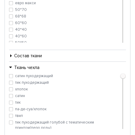
Альда Comfort Collection
евро макси
Рокко Comfort Collection
50*70
Надежда
68*68
Виктория
60*60
Аляска
40*40
Пуховая
40*60
Новая
50*50
Дворцовое
50*68
Белые ночи
Состав ткани
70*70
Фаберже
2 спальный
Ткань чехла
Бриз
Дворцовая
сатин пуходержащий
Жасмин
тик пуходержащий
Пухо-перовая
хлопок
Визаж
сатин
Стандарт-Н
тик
Бьянко
па-де-суа/хлопок
Нонна
твил
тик пуходержащий голубой с тематическим
принтом(перо,розы)
тик пуходержащий/комбинированный пуходержащий