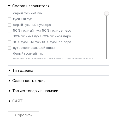
тик на подушках - белый+фисташка
Состав наполнителя
отбеленный тик пуходержащий
серый гусиный пух
отбеленный хлопок высокой плотности
гусиный пух
комбинированный тик
пуходержащий(беж+фисташка,беж+белый
серый гусиный пух/перо
хлопок высокой плотности с буфами
50% гусиный пух / 50% гусиное перо
30% гусиный пух / 70% гусиное перо
40% гусиный пух / 60% гусиное перо
пух водоплавающей птицы
белый гусиный пух
полупуховый первой категории (50% гусиный пух /
50% гусиное перо)
пух водоплавающей птицы с гипоалергенной
Тип одеяла
обработкой
гусиный пух категории Люкс
Сезонность одеяла
гусиный пух 1 категории
натуральный гусиный пух первой категории
Только товары в наличии
100% белый гусиный пух
САЙТ
пуховый 2 категории
гусиный пух / гусиное перо
пуховая смесь первой категории