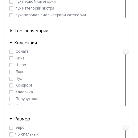
пух первой категории
пух категории экстра
пухоперовая смесь первой категории
пуховая смесь первой категории
пуховый 2 категории
Торговая марка
Коллекция
Соната
Ника
Шарм
Люкс
Пух
Комфорт
Классика
Полупуховая
Неженка
Стандарт
Размер
Пухоперовая
Феличе Royal Collection
евро
Эдда Premium Collection
1.5 спальный