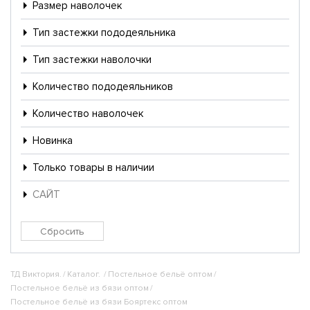
Размер наволочек
Тип застежки пододеяльника
Тип застежки наволочки
Количество пододеяльников
Количество наволочек
Новинка
Только товары в наличии
САЙТ
ТД Виктория.
/
Каталог.
/
Постельное бельё оптом
/
Постельное бельё из бязи оптом
/
Постельное бельё из бязи Бояртекс оптом