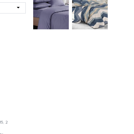
0823-10
SТ-4 комплект
постельное белье
наволочек из
креп-жатка
сатина Сайлид 2 шт.
Бояртекс 1,5
50*70
спальное
962 руб.
1122 руб.
5, 2