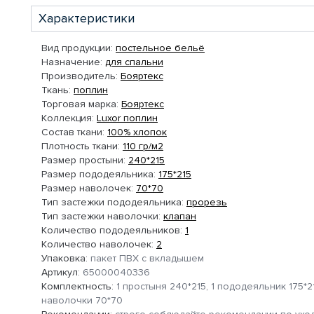
Характеристики
Вид продукции:
постельное бельё
Назначение:
для спальни
Производитель:
Бояртекс
Ткань:
поплин
Торговая марка:
Бояртекс
Коллекция:
Luxor поплин
Состав ткани:
100% хлопок
Плотность ткани:
110 гр/м2
Размер простыни:
240*215
Размер пододеяльника:
175*215
Размер наволочек:
70*70
Тип застежки пододеяльника:
прорезь
Тип застежки наволочки:
клапан
Количество пододеяльников:
1
Количество наволочек:
2
Упаковка:
пакет ПВХ с вкладышем
Артикул:
65000040336
Комплектность:
1 простыня 240*215, 1 пододеяльник 175*21
наволочки 70*70