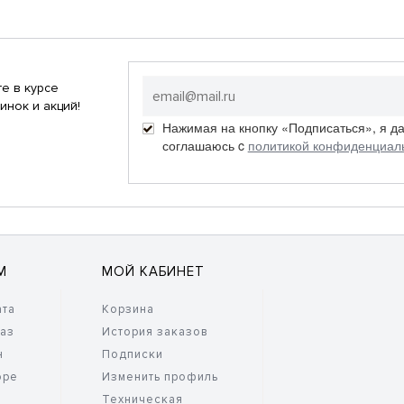
е в курсе
инок и акций!
Нажимая на кнопку «Подписаться», я д
соглашаюсь c
политикой конфиденциал
М
МОЙ КАБИНЕТ
ата
Корзина
каз
История заказов
н
Подписки
оре
Изменить профиль
Техническая