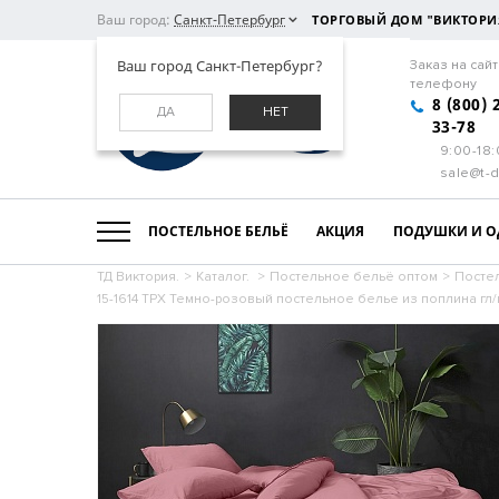
Ваш город:
Санкт-Петербург
ТОРГОВЫЙ ДОМ "ВИКТОРИ
Ваш город Санкт-Петербург?
Заказ на сайт
телефону
8 (800) 
ДА
НЕТ
33-78
9:00-18
sale@t-d
ПОСТЕЛЬНОЕ БЕЛЬЁ
АКЦИЯ
ПОДУШКИ И О
ТД Виктория.
>
Каталог.
>
Постельное бельё оптом
>
Посте
15-1614 ТРХ Темно-розовый постельное белье из поплина гл/