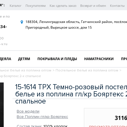
Я":
Каталог
Покупателям
Как сделать заказ
Возврат и обмен
Контакты
е и по
188304, Ленинградская область, Гатчинский район, посёло
234-
Пригородный, Вырицкое шоссе, дом 15
:00
-v.ru
ДЕЯЛА
ДЕТЯМ
ПОКРЫВАЛА И ПЛЕДЫ
НАМАТРАСНИКИ
ПР
льное бельё из поплина оптом
>
Постельное бельё из поплина оптом
>
кр Бояртекс 2-х спальное
15-1614 ТРХ Темно-розовый посте
белье из поплина гл/кр Бояртекс 
спальное
Все модели
3116
Все Поплин гл/кр Бояртекс
Состав ткани:
100% хлопок