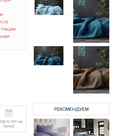
Х ЦЕН
ЫМ
КПБ евро Поплин
ОСЛЕ
гл/кр Голубой
3328 руб.
СТРАЦИИ
АНИИ
Индиго
КПБ евро Поплин
постельное белье
гл/кр Индиго
из поплина гл/кр
3328 руб.
Бояртекс 2-х сп.
3116 руб.
РЕКОМЕНДУЕМ
Мокко постельное
белье из поплина
ЛЕЕ 10 ЛЕТ НА
гл/кр Бояртекс 2-х
РЫНКЕ
сп.
3116 руб.