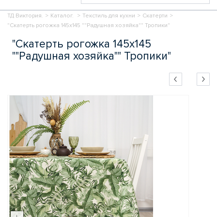
ТД Виктория.
>
Каталог.
>
Текстиль для кухни
>
Скатерти
>
"Скатерть рогожка 145х145 ""Радушная хозяйка"" Тропики"
"Скатерть рогожка 145х145
""Радушная хозяйка"" Тропики"