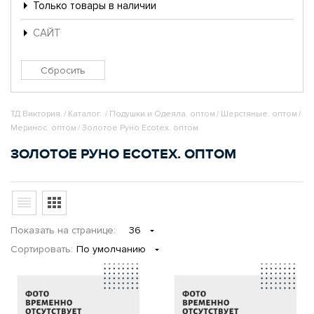
Только товары в наличии
САЙТ
ТД Виктория.
/
Каталог.
/
Подушки и Одеяла. оптом
/
Шерстяные. оптом
/
Меринос. оптом
/
Золотое Руно Ecotex. оптом
ЗОЛОТОЕ РУНО ECOTEX. ОПТОМ
Показать
на странице
:
36
Сортировать:
По умолчанию