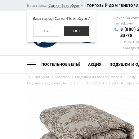
Ваш город:
Санкт-Петербург
ТОРГОВЫЙ ДОМ "ВИКТОРИ
Ваш город Санкт-Петербург?
Заказ на сайт
телефону
8 (800) 
ДА
НЕТ
33-78
9:00-18
sale@t-d
ПОСТЕЛЬНОЕ БЕЛЬЁ
АКЦИЯ
ПОДУШКИ И О
ТД Виктория.
>
Каталог.
>
Подушки и Одеяла. оптом
>
Подушк
Подушки и одеяла Лён Organic СВС оптом
>
Лён СВС одеяло