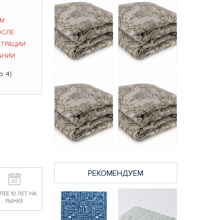
ЫМ
ОСЛЕ
СТРАЦИИ
АНИИ
о 4)
Лён СВС одеяло
Лён СВС одеяло
200*220
легкое 200*220
3352 руб.
2842 руб.
РЕКОМЕНДУЕМ
ЛЕЕ 10 ЛЕТ НА
Лён СВС одеяло
Лён СВС одеяло
РЫНКЕ
140*205
172*205
2431 руб.
2906 руб.