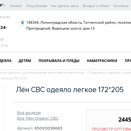
Я":
Каталог
Покупателям
Как сделать заказ
Возврат и обмен
Контакты
е и по
188304, Ленинградская область, Гатчинский район, посёло
234-
Пригородный, Вырицкое шоссе, дом 15
:00
-v.ru
ДЕЯЛА
ДЕТЯМ
ПОКРЫВАЛА И ПЛЕДЫ
НАМАТРАСНИКИ
ПР
и и одеяла с растительным наполнителем оптом
>
Подушки и одеяла с ль
 легкое 172*205
Лён СВС одеяло легкое 172*205
Все модели
2445
Все Лён Organic СВС
Артикул:
65000036683
ПРОСМОТР ОПТОВЫ