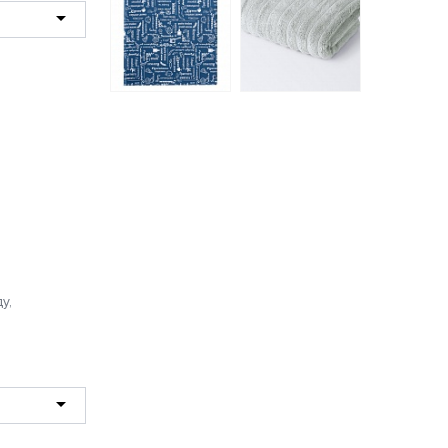
Полотенце
махровое
Правила Кухни
Лайфстайл Ecotex
индиго полотенце
50*90 светло-
рогожка 35*60
серое
85 руб.
680 руб.
у,