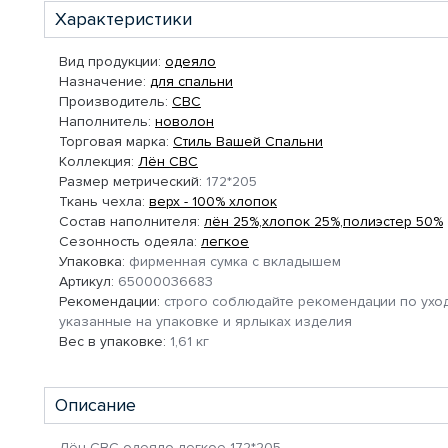
Характеристики
Вид продукции:
одеяло
Назначение:
для спальни
Производитель:
СВС
Наполнитель:
новолон
Торговая марка:
Стиль Вашей Спальни
Коллекция:
Лён СВС
Размер метрический:
172*205
Ткань чехла:
верх - 100% хлопок
Состав наполнителя:
лён 25%,хлопок 25%,полиэстер 50%
Сезонность одеяла:
легкое
Упаковка:
фирменная сумка с вкладышем
Артикул:
65000036683
Рекомендации:
строго соблюдайте рекомендации по уход
указанные на упаковке и ярлыках изделия
Вес в упаковке:
1,61 кг
Описание
Лён СВС одеяло легкое 172*205