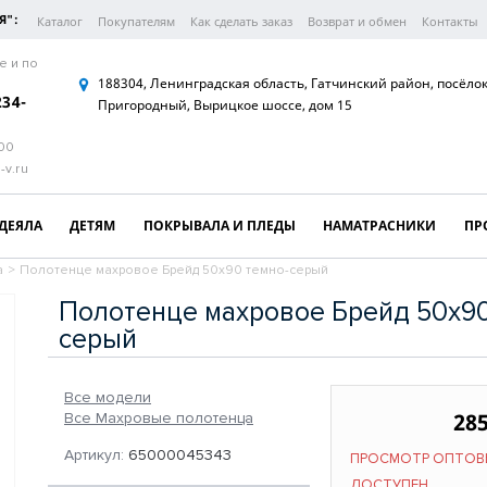
Я":
Каталог
Покупателям
Как сделать заказ
Возврат и обмен
Контакты
е и по
188304, Ленинградская область, Гатчинский район, посёло
234-
Пригородный, Вырицкое шоссе, дом 15
:00
-v.ru
ДЕЯЛА
ДЕТЯМ
ПОКРЫВАЛА И ПЛЕДЫ
НАМАТРАСНИКИ
ПР
а
>
Полотенце махровое Брейд 50х90 темно-серый
Полотенце махровое Брейд 50х90
серый
Все модели
285
Все Махровые полотенца
Артикул:
65000045343
ПРОСМОТР ОПТОВ
ДОСТУПЕН