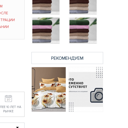
ЫМ
ОСЛЕ
Полотенце
СТРАЦИИ
Полотенце
махровое Криспи
махровое Криспи
70х130 темно-
АНИИ
50х90 бежевый
серый
285 руб.
605 руб.
Полотенце
Полотенце
махровое Криспи
махровое Криспи
50х90 темно-
50х90 серо-
РЕКОМЕНДУЕМ
серый
голубой
285 руб.
285 руб.
ЛЕЕ 10 ЛЕТ НА
РЫНКЕ