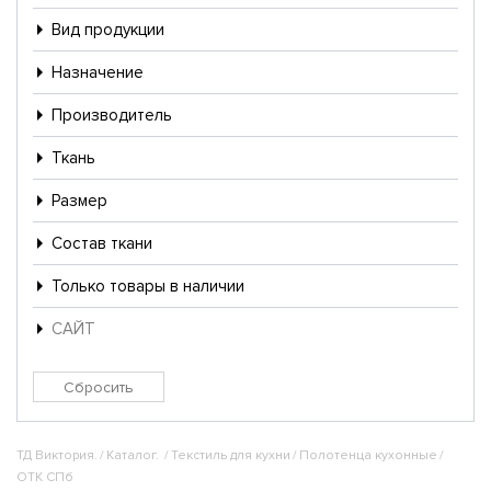
Вид продукции
Назначение
Производитель
Ткань
Размер
Состав ткани
Только товары в наличии
САЙТ
ТД Виктория.
/
Каталог.
/
Текстиль для кухни
/
Полотенца кухонные
/
ОТК СПб