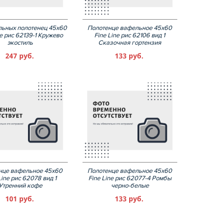
льных полотенец 45х60
Полотенце вафельное 45х60
ne рис 62139-1 Кружево
Fine Line рис 62106 вид 1
экостиль
Сказочная гортензия
247 руб.
133 руб.
нце вафельное 45х60
Полотенце вафельное 45х60
Line рис 62078 вид 1
Fine Line рис 62077-4 Ромбы
Утренний кофе
черно-белые
101 руб.
133 руб.