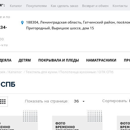
Я":
Каталог
Покупателям
Как сделать заказ
Возврат и обмен
Контакты
е и по
188304, Ленинградская область, Гатчинский район, посёло
234-
Пригородный, Вырицкое шоссе, дом 15
:00
-v.ru
ДЕЯЛА
ДЕТЯМ
ПОКРЫВАЛА И ПЛЕДЫ
НАМАТРАСНИКИ
ПР
рия.
/
Каталог.
/
Текстиль для кухни
/
Полотенца кухонные
/
ОТК СПб
 СПБ
Сортировать:
Показать
на странице
:
36