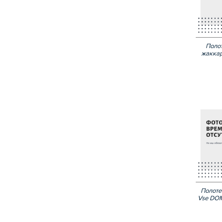
Поло
жаккар
Полоте
Vse DOM