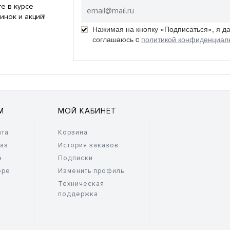
е в курсе
инок и акций!
Нажимая на кнопку «Подписаться», я д
соглашаюсь c
политикой конфиденциал
М
МОЙ КАБИНЕТ
ата
Корзина
каз
История заказов
н
Подписки
оре
Изменить профиль
Техническая
поддержка