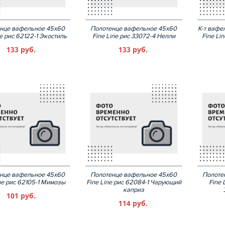
нце вафельное 45х60
Полотенце вафельное 45х60
К-т вафе
ne рис 62122-1 Экостиль
Fine Line рис 33072-4 Нелли
Fine Li
133 руб.
133 руб.
нце вафельное 45х60
Полотенце вафельное 45х60
Полоте
ne рис 62105-1 Мимозы
Fine Line рис 62084-1 Чарующий
Fine 
каприз
101 руб.
114 руб.