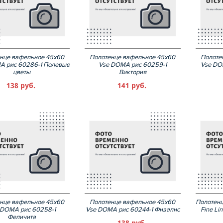
нце вафельное 45х60
Полотенце вафельное 45х60
Полоте
A рис 60286-1 Полевые
Vse DOMA рис 60259-1
Vse DO
цветы
Виктория
138 руб.
141 руб.
нце вафельное 45х60
Полотенце вафельное 45х60
Полотенц
 DOMA рис 60258-1
Vse DOMA рис 60244-1 Физалис
Fine Li
Феличита
138 руб.