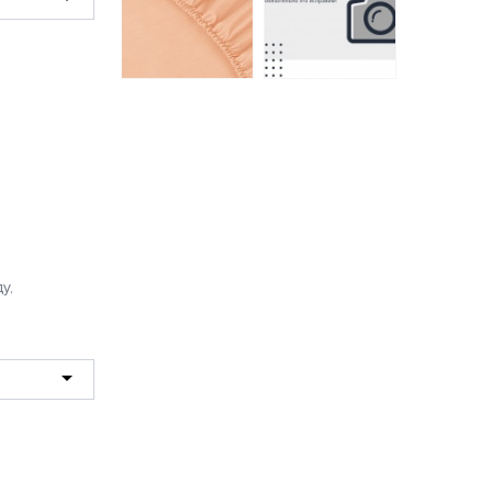
Простыня на
резинке
Моноспейс Ecotex
Пододеяльник
140*200*23
145х215 Сатин 100%
персиковая
хлопок
1517 руб.
1160 руб.
у,