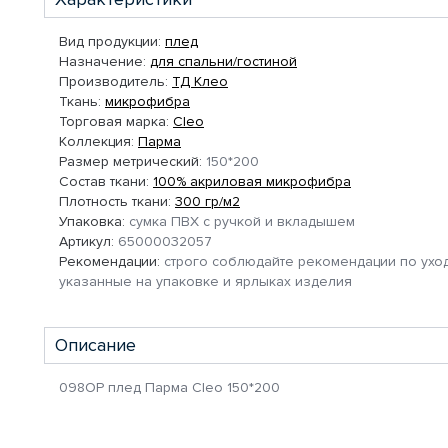
Вид продукции:
плед
Назначение:
для спальни/гостиной
Производитель:
ТД Клео
Ткань:
микрофибра
Торговая марка:
Cleo
Коллекция:
Парма
Размер метрический:
150*200
Состав ткани:
100% акриловая микрофибра
Плотность ткани:
300 гр/м2
Упаковка:
сумка ПВХ с ручкой и вкладышем
Артикул:
65000032057
Рекомендации:
строго соблюдайте рекомендации по уход
указанные на упаковке и ярлыках изделия
Описание
098ОР плед Парма Cleo 150*200