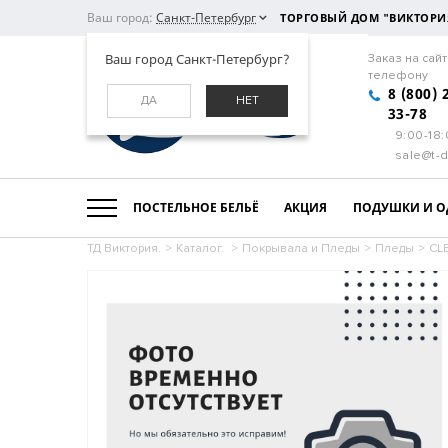
Ваш город:
Санкт-Петербург
ТОРГОВЫЙ ДОМ "ВИКТОРИ
Ваш город Санкт-Петербург?
Заказ на сайт
телефону
8 (800) 
ДА
НЕТ
33-78
9:00-18
sale@t-d
ПОСТЕЛЬНОЕ БЕЛЬЁ
АКЦИЯ
ПОДУШКИ И О
ТД Виктория.
>
Каталог.
>
Покрывала и Пледы
>
Пледы
>
CL