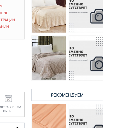
ЫМ
ОСЛЕ
СТРАЦИИ
АНИИ
062ОР плед Парма
052ОР плед Парма
Cleo 220*240
Cleo 180*200
2117 руб.
1728 руб.
РЕКОМЕНДУЕМ
ЛЕЕ 10 ЛЕТ НА
170ОР плед Парма
147ОР плед Парма
РЫНКЕ
Cleo 150*200
Cleo 180*200
1512 руб.
1728 руб.