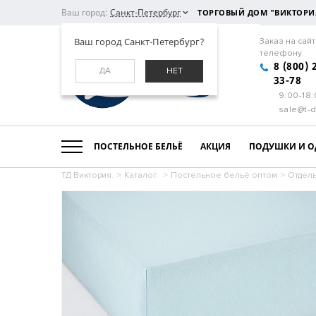
Ваш город:
Санкт-Петербург
ТОРГОВЫЙ ДОМ "ВИКТОРИ
Ваш город Санкт-Петербург?
Заказ на сайт
телефону
8 (800) 
ДА
НЕТ
33-78
9:00-18
sale@t-d
ПОСТЕЛЬНОЕ БЕЛЬЁ
АКЦИЯ
ПОДУШКИ И О
ТД Виктория.
>
Каталог.
>
Постельное бельё оптом
>
Отдел