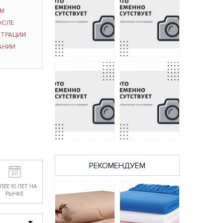
ЫМ
ОСЛЕ
СТРАЦИИ
АНИИ
Простыня на
Простыня на
резинке
резинке
трикотажная
трикотажная
140х200х20
160х200х20
оливковая
оливковая
1101 руб.
1197 руб.
РЕКОМЕНДУЕМ
Простыня на
Простыня на
резинке
резинке
трикотажная
трикотажная
ЛЕЕ 10 ЛЕТ НА
140х200х20
90х200х20
РЫНКЕ
капучино
бежевая
1101 руб.
850 руб.