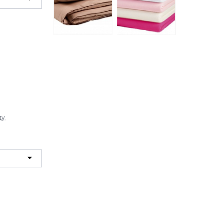
КАРАКУМ
Простыня на
Верблюжья
резинке сатиновая
Шерсть одеяло
160*200*20, в
СВС 140х205
ассортименте
3061 руб.
1028 руб.
у,