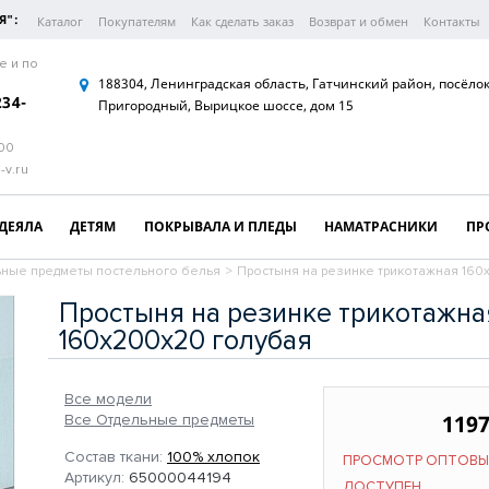
Я":
Каталог
Покупателям
Как сделать заказ
Возврат и обмен
Контакты
е и по
188304, Ленинградская область, Гатчинский район, посёло
234-
Пригородный, Вырицкое шоссе, дом 15
:00
-v.ru
ДЕЯЛА
ДЕТЯМ
ПОКРЫВАЛА И ПЛЕДЫ
НАМАТРАСНИКИ
ПР
ьные предметы постельного белья
>
Простыня на резинке трикотажная 160
Простыня на резинке трикотажна
160х200х20 голубая
Все модели
1197
Все Отдельные предметы
Состав ткани:
100% хлопок
ПРОСМОТР ОПТОВЫ
Артикул:
65000044194
ДОСТУПЕН