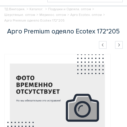
ТД Виктория.
>
Каталог.
>
Подушки и Одеяла. оптом
>
Шерстяные. оптом
>
Меринос. оптом
>
Арго Ecotex. оптом
>
Арго Premium одеяло Ecotex 172*205
Арго Premium одеяло Ecotex 172*205