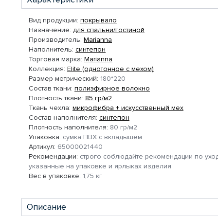
Вид продукции:
покрывало
Назначение:
для спальни/гостиной
Производитель:
Marianna
Наполнитель:
синтепон
Торговая марка:
Marianna
Коллекция:
Elite (однотонное с мехом)
Размер метрический:
180*220
Состав ткани:
полиэфирное волокно
Плотность ткани:
85 гр/м2
Ткань чехла:
микрофибра + искусственный мех
Состав наполнителя:
синтепон
Плотность наполнителя:
80 гр/м2
Упаковка:
сумка ПВХ с вкладышем
Артикул:
65000021440
Рекомендации:
строго соблюдайте рекомендации по уход
указанные на упаковке и ярлыках изделия
Вес в упаковке:
1,75 кг
Описание