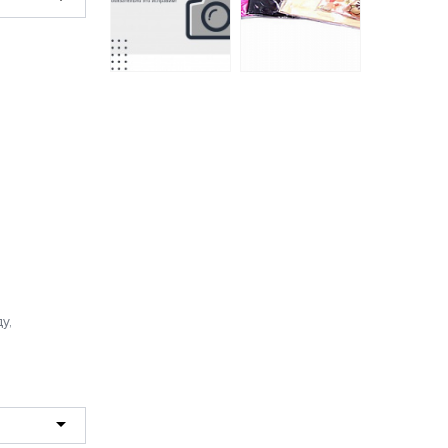
Марлен
постельное бельё
из сатина
Наволочки из
Harmonica Ecotex
бязи СВС 2 шт.
евро
40*60
4640 руб.
192 руб.
у,