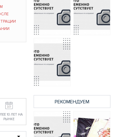
ЫМ
ОСЛЕ
СТРАЦИИ
АНИИ
10 покрывало с
10 покрывало с
искусственным
искусственным
мехом Элит
мехом Элит
Marianna 200*220
Marianna 160*220
2050 руб.
1740 руб.
РЕКОМЕНДУЕМ
10 покрывало с
искусственным
ЛЕЕ 10 ЛЕТ НА
мехом Элит
РЫНКЕ
Marianna 230*250
2412 руб.