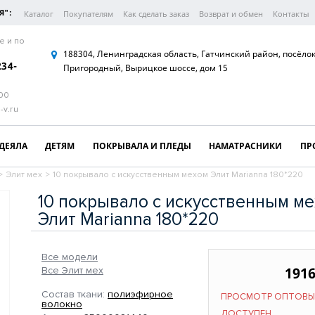
Я":
Каталог
Покупателям
Как сделать заказ
Возврат и обмен
Контакты
е и по
188304, Ленинградская область, Гатчинский район, посёло
234-
Пригородный, Вырицкое шоссе, дом 15
:00
-v.ru
ДЕЯЛА
ДЕТЯМ
ПОКРЫВАЛА И ПЛЕДЫ
НАМАТРАСНИКИ
ПР
>
Элит мех
>
10 покрывало с искусственным мехом Элит Marianna 180*220
10 покрывало с искусственным м
Элит Marianna 180*220
Все модели
1916
Все Элит мех
Состав ткани:
полиэфирное
ПРОСМОТР ОПТОВЫ
волокно
ДОСТУПЕН