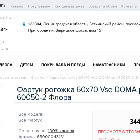
Я":
Каталог
Покупателям
Как сделать заказ
Возврат и обмен
Контакты
е и по
188304, Ленинградская область, Гатчинский район, посёло
234-
Пригородный, Вырицкое шоссе, дом 15
:00
-v.ru
ДЕЯЛА
ДЕТЯМ
ПОКРЫВАЛА И ПЛЕДЫ
НАМАТРАСНИКИ
ПР
оры,прихватки
>
Фартук
>
Фартук рогожка 60х70 Vse DOMA рис 60050-2 Ф
Фартук рогожка 60х70 Vse DOMA 
60050-2 Флора
Все модели
344
Все Фартук
Состав ткани:
100% хлопок
ПРОСМОТР ОПТОВЫ
Артикул:
65000043181
ДОСТУПЕН