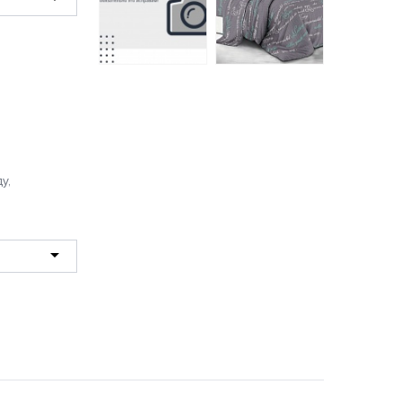
1045-3 постельное
белье креп-жатка
017PN плед Pinoli
Бояртекс 1,5
Cleo 200*220
спальное
у,
1728 руб.
1122 руб.