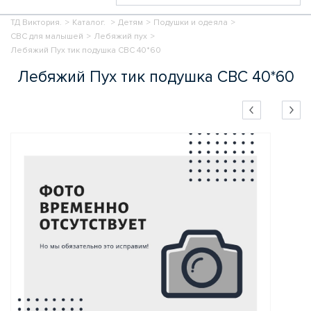
ТД Виктория.
>
Каталог.
>
Детям
>
Подушки и одеяла
>
СВС для малышей
>
Лебяжий пух
>
Лебяжий Пух тик подушка СВС 40*60
Лебяжий Пух тик подушка СВС 40*60