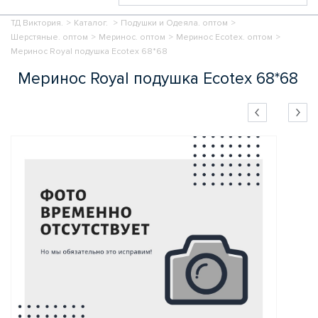
ТД Виктория.
>
Каталог.
>
Подушки и Одеяла. оптом
>
Шерстяные. оптом
>
Меринос. оптом
>
Меринос Ecotex. оптом
>
Меринос Royal подушка Ecotex 68*68
Меринос Royal подушка Ecotex 68*68