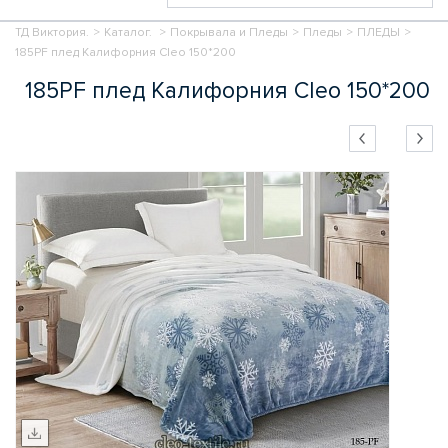
ТД Виктория.
>
Каталог.
>
Покрывала и Пледы
>
Пледы
>
ПЛЕДЫ
>
185PF плед Калифорния Cleo 150*200
185PF плед Калифорния Cleo 150*200