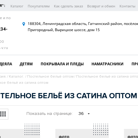
Я":
Каталог
Покупателям
Как сделать заказ
Возврат и обмен
Контакты
е и по
188304, Ленинградская область, Гатчинский район, посёло
234-
Пригородный, Вырицкое шоссе, дом 15
:00
-v.ru
ДЕЯЛА
ДЕТЯМ
ПОКРЫВАЛА И ПЛЕДЫ
НАМАТРАСНИКИ
ПР
рия.
/
Каталог.
/
Постельное бельё оптом
/
Постельное бельё из сатина опт
ое бельё из сатина оптом
ТЕЛЬНОЕ БЕЛЬЁ ИЗ САТИНА ОПТОМ
Показать
на странице
:
36