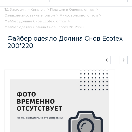
ТД Виктория.
>
Каталог.
>
Подушки и Одеяла. оптом
>
Силиконизированные. оптом
>
Микроволокно. оптом
>
Файбер Долина Снов Ecotex. оптом
>
Файбер одеяло Долина Снов Ecotex 200*220
Файбер одеяло Долина Снов Ecotex
200*220