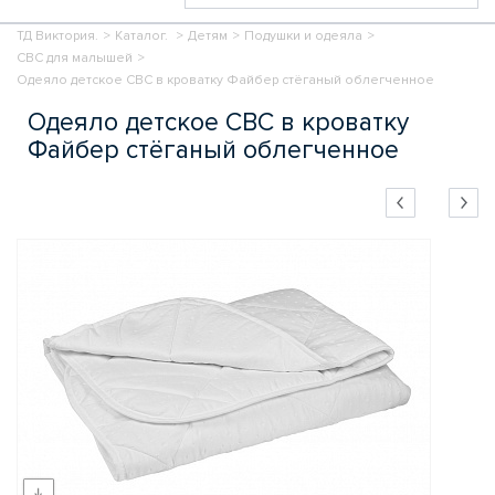
ТД Виктория.
>
Каталог.
>
Детям
>
Подушки и одеяла
>
СВС для малышей
>
Одеяло детское СВС в кроватку Файбер стёганый облегченное
Одеяло детское СВС в кроватку
Файбер стёганый облегченное