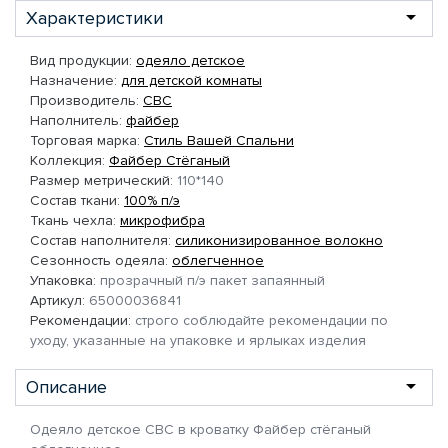
Характеристики
Вид продукции:
одеяло детское
Назначение:
для детской комнаты
Производитель:
СВС
Наполнитель:
файбер
Торговая марка:
Стиль Вашей Спальни
Коллекция:
Файбер Стёганый
Размер метрический:
110*140
Состав ткани:
100% п/э
Ткань чехла:
микрофибра
Состав наполнителя:
силиконизированное волокно
Сезонность одеяла:
облегченное
Упаковка:
прозрачный п/э пакет запаянный
Артикул:
65000036841
Рекомендации:
строго соблюдайте рекомендации по
уходу, указанные на упаковке и ярлыках изделия
Описание
Одеяло детское СВС в кроватку Файбер стёганый