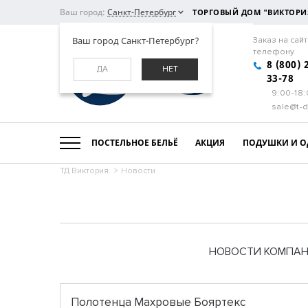
Ваш город:
Санкт-Петербург
ТОРГОВЫЙ ДОМ "ВИКТОРИ
Ваш город Санкт-Петербург?
Заказ на сайт
телефону
8 (800) 
ДА
НЕТ
33-78
9:00-18
sale@t-d
ПОСТЕЛЬНОЕ БЕЛЬЁ
АКЦИЯ
ПОДУШКИ И О
ТД Виктория.
>
Новости
НОВОСТИ КОМПА
Полотенца Махровые Бояртекс