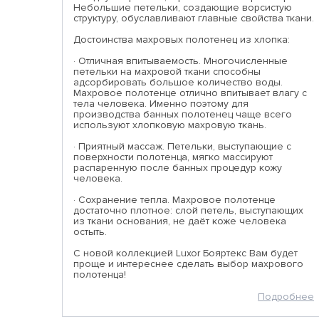
Небольшие петельки, создающие ворсистую
структуру, обуславливают главные свойства ткани.
Достоинства махровых полотенец из хлопка:
· Отличная впитываемость. Многочисленные
петельки на махровой ткани способны
адсорбировать большое количество воды.
Махровое полотенце отлично впитывает влагу с
тела человека. Именно поэтому для
производства банных полотенец чаще всего
используют хлопковую махровую ткань.
· Приятный массаж. Петельки, выступающие с
поверхности полотенца, мягко массируют
распаренную после банных процедур кожу
человека.
· Сохранение тепла. Махровое полотенце
достаточно плотное: слой петель, выступающих
из ткани основания, не даёт коже человека
остыть.
С новой коллекцией Luxor Бояртекс Вам будет
проще и интереснее сделать выбор махрового
полотенца!
Подробнее