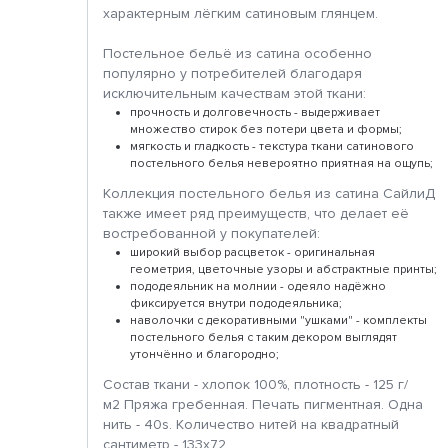
характерным лёгким сатиновым глянцем.
Постельное бельё из сатина особенно
популярно у потребителей благодаря
исключительным качествам этой ткани:
прочность и долговечность - выдерживает
множество стирок без потери цвета и формы;
мягкость и гладкость - текстура ткани сатинового
постельного белья невероятно приятная на ощупь;
Коллекция постельного белья из сатина СайлиД
также имеет ряд преимуществ, что делает её
востребованной у покупателей:
широкий выбор расцветок - оригинальная
геометрия, цветочные узоры и абстрактные принты;
пододеяльник на молнии - одеяло надёжно
фиксируется внутри пододеяльника;
наволочки с декоративными "ушками" - комплекты
постельного белья с таким декором выглядят
утончённо и благородно;
Состав ткани - хлопок 100%, плотность - 125 г/
м2 Пряжа гребенная. Печать пигментная. Одна
нить - 40s. Количество нитей на квадратный
сантиметр - 133х72.