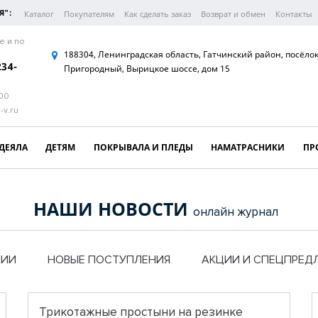
Я":
Каталог
Покупателям
Как сделать заказ
Возврат и обмен
Контакты
е и по
188304, Ленинградская область, Гатчинский район, посёло
234-
Пригородный, Вырицкое шоссе, дом 15
:00
-v.ru
ДЕЯЛА
ДЕТЯМ
ПОКРЫВАЛА И ПЛЕДЫ
НАМАТРАСНИКИ
ПР
НАШИ НОВОСТИ
онлайн журнал
НИИ
НОВЫЕ ПОСТУПЛЕНИЯ
АКЦИИ И СПЕЦПРЕД
Трикотажные простыни на резинке